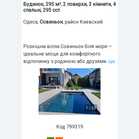
Будинок, 295 м², 2 поверхи, 3 кімнати, 4
спальні, 295 сот.
Одеса
,
Совиньон
, район Киевский
Розкішна вілла Совиньон біля моря —
ідеальне місце для комфортного
відпочинку з родиною або друзями.
ще
1
/
23
Код 799319