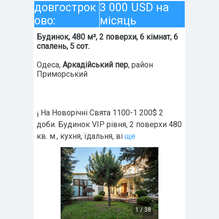
довгострок
3 000 USD на
ово:
місяць
Будинок, 480 м², 2 поверхи, 6 кімнат, 6
спалень, 5 сот.
Одеса
,
Аркадійський пер
, район
Приморський
¡ На Новорічні Свята 1100-1 200$ 2
доби. Будинок VIP рівня, 2 поверхи 480
кв. м., кухня, їдальня, ві
ще
1
/
38