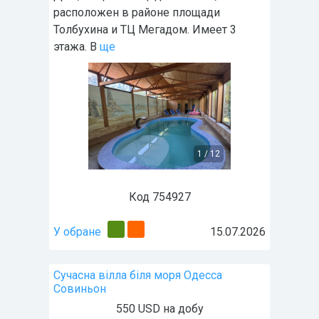
расположен в районе площади
Толбухина и ТЦ Мегадом. Имеет 3
этажа. В
ще
1
/
12
Код 754927
У обране
15.07.2026
Сучасна вілла біля моря Одесса
Совиньон
550 USD на добу