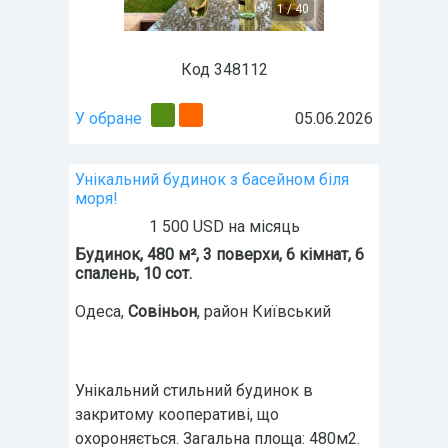
1
/
40
Код 348112
У обране
05.06.2026
Унікальний будинок з басейном біля
моря!
1 500 USD на місяць
Будинок, 480 м², 3 поверхи, 6 кімнат, 6
спалень, 10 сот.
Одеса
,
Совіньон
, район Київський
Унікальний стильний будинок в
закритому кооперативі, що
охороняється. Загальна площа: 480м2.