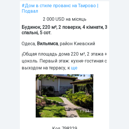
#Дом в стиле прованс на Таирово |
Подвал
2 000 USD на місяць
Будинок, 220 м², 2 поверхи, 4 кімнати, 3
спальні, 5 сот.
Одеса
,
Вильямса
, район Киевский
¡Общая площадь дома 220 м², 2 этажа +
цоколь. Первый этаж: кухня-гостиная с
выходом на террасу, к
ще
1
/
34
Код 798329