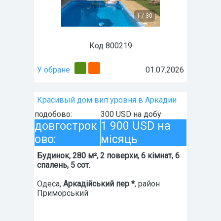
1
/
30
Код 800219
У обране
01.07.2026
Красивый дом вип уровня в Аркадии
подобово:
300 USD на добу
довгострок
1 900 USD на
ово:
місяць
Будинок, 280 м², 2 поверхи, 6 кімнат, 6
спалень, 5 сот.
Одеса
,
Аркадійський пер *
, район
Приморський