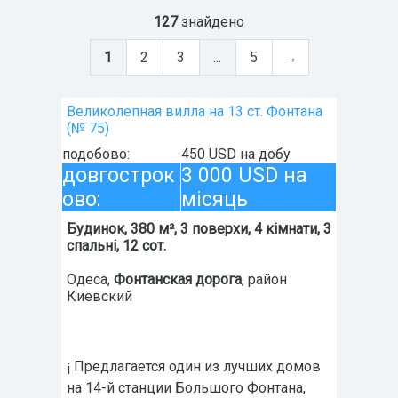
127
знайдено
1
2
3
...
5
→
Великолепная вилла на 13 ст. Фонтана
(№ 75)
подобово:
450 USD на добу
довгострок
3 000 USD на
ово:
місяць
Будинок, 380 м², 3 поверхи, 4 кімнати, 3
спальні, 12 сот.
Одеса
,
Фонтанская дорога
, район
Киевский
¡ Предлагается один из лучших домов
на 14-й станции Большого Фонтана,