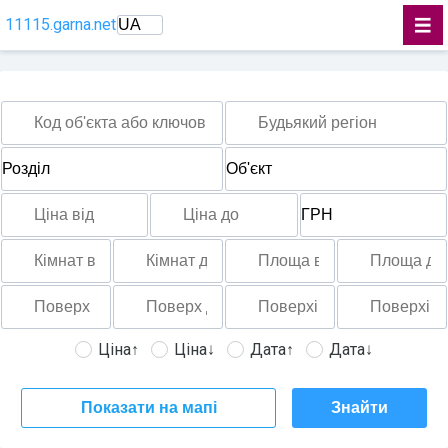
11115.garna.net
Ціна↑
Ціна↓
Дата↑
Дата↓
Показати на мапі