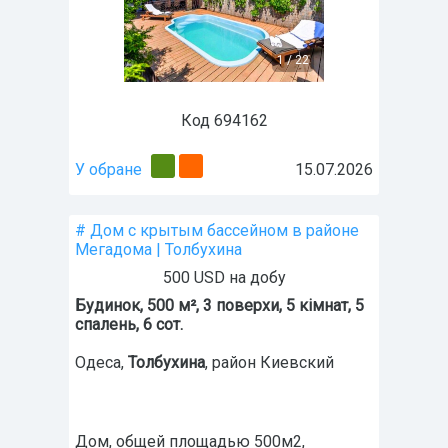
1
/
22
Код 694162
У обране
15.07.2026
# Дом с крытым бассейном в районе
Мегадома | Толбухина
500 USD на добу
Будинок, 500 м², 3 поверхи, 5 кімнат, 5
спалень, 6 сот.
Одеса
,
Толбухина
, район Киевский
Дом, общей площадью 500м2,