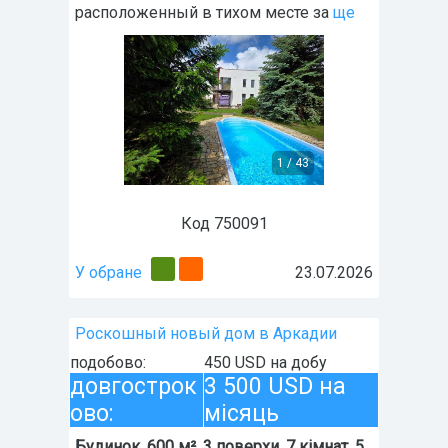
расположенный в тихом месте за
ще
1
/
43
Код 750091
У обране
23.07.2026
Роскошный новый дом в Аркадии
подобово:
450 USD на добу
довгострок
3 500 USD на
ово:
місяць
Будинок, 600 м², 3 поверхи, 7 кімнат, 5