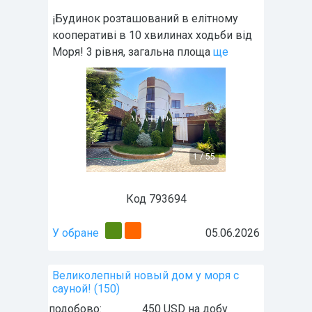
¡Будинок розташований в елітному
кооперативі в 10 хвилинах ходьби від
Моря! 3 рівня, загальна площа
ще
1
/
55
Код 793694
У обране
05.06.2026
Великолепный новый дом у моря с
сауной! (150)
подобово:
450 USD на добу