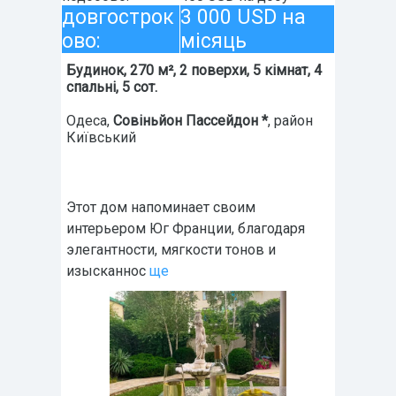
довгострок
3 000 USD на
ово:
місяць
Будинок, 270 м², 2 поверхи, 5 кімнат, 4
спальні, 5 сот.
Одеса
,
Совіньйон Пассейдон *
, район
Київський
Этот дом напоминает своим
интерьером Юг Франции, благодаря
элегантности, мягкости тонов и
изысканнос
ще