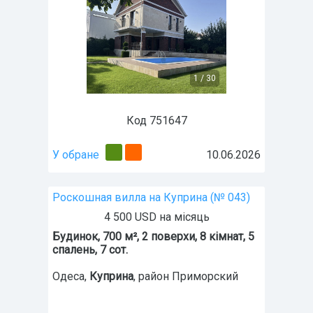
1
/
30
Код 751647
У обране
10.06.2026
Роскошная вилла на Куприна (№ 043)
4 500 USD на місяць
Будинок, 700 м², 2 поверхи, 8 кімнат, 5
спалень, 7 сот.
Одеса
,
Куприна
, район Приморский